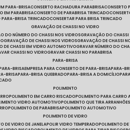
UM PARA-BRISA
CONSERTO RACHADURA PARABRISA
CONSERTO 
TO EM PARABRISA
CONSERTO DE PARABRISA TRINCADO
CONSERT
O PARA-BRISA TRINCADO
CONSERTAR PARA BRISA TRINCADO
GRAVAÇÃO DE CHASSI NO VIDRO
ÃO DO NÚMERO DO CHASSI NOS VIDROS
GRAVAÇÃO DO CHASSI
RO
GRAVAÇÃO DE CHASSI NOS VIDROS
GRAVAÇÃO DE CHASSI N
O DE CHASSI EM VIDRO AUTOMOTIVO
GRAVAR NÚMERO DO CHA
RAVAR CHASSI NO VIDRO
GRAVAR CHASSI NO PARABRISA
PARA-BRISA
 PARA-BRISA
EMPRESA PARA CONSERTO DE PARA-BRISA
PARA-B
RA-BRISA
PARA-BRISA QUEBRADO
PARA-BRISA A DOMICÍLIO
PAR
NCADO
POLIMENTO
ARRO
POLIMENTO EM CARRO RISCADO
POLIMENTO PARA CARRO 
OLIMENTO VIDRO AUTOMOTIVO
POLIMENTO QUE TIRA ARRANHÕ
ARRO
POLIMENTO DE PARABRISA
POLIMENTO AUTOMOTIVO
POLIMENTO DE VIDRO
TO DE VIDRO DE JANELA
POLIR VIDRO TEMPERADO
POLIMENTO D