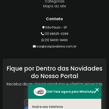
Categorias
Mapa do site
Contato
São Paulo - SP
(11) 99625-0299
(11) 94031-9493
sos@sosparabrisa.com.br
Fique por Dentro das Novidades
do Nosso Portal
Receba dicas, novos produtos e ofertas especiais
da Reconlog
Olá! Fale agora pelo WhatsApp
Insira seu telefone