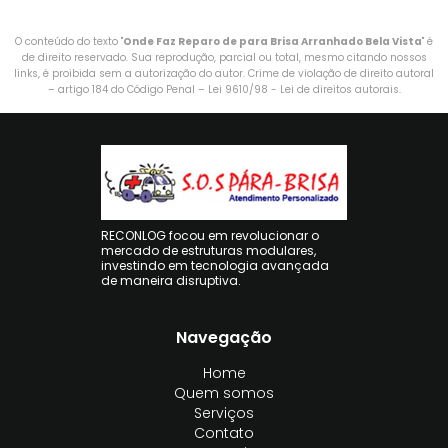
O conteúdo do texto "
Onde Faz Reparo de para Brisa Arranhado Bela Vista
" é
de direito reservado. Sua reprodução, parcial ou total, mesmo citando nossos
links, é proibida sem a autorização do autor. Crime de violação de direito autoral
– artigo 184 do Código Penal –
Lei 9610/98 - Lei de direitos autorais
.
RECONLOG focou em revolucionar o
mercado de estruturas modulares,
investindo em tecnologia avançada
de maneira disruptiva.
Navegação
Home
Quem somos
Serviços
Contato