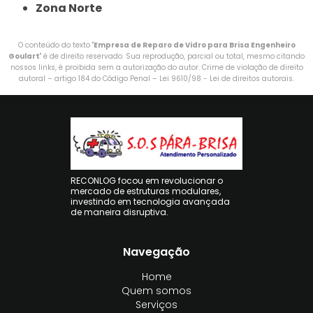
Zona Norte
O conteúdo do texto "
Empresa de Reparo de Vidro para Brisa Engenheiro
Goulart
" é de direito reservado. Sua reprodução, parcial ou total, mesmo citando
nossos links, é proibida sem a autorização do autor. Crime de violação de direito
autoral – artigo 184 do Código Penal –
Lei 9610/98 - Lei de direitos autorais
.
RECONLOG focou em revolucionar o
mercado de estruturas modulares,
investindo em tecnologia avançada
de maneira disruptiva.
Navegação
Home
Quem somos
Serviços