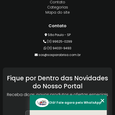
Contato
Categorias
Mapa do site
Contato
São Paulo - SP
(11) 99625-0299
(11) 94031-9493
sos@sosparabrisa.com.br
Fique por Dentro das Novidades
do Nosso Portal
Receba dicas, novos produtos e ofertas especiais
da Reconlog
Olá! Fale agora pelo WhatsApp