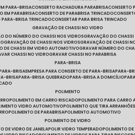
UM PARA-BRISA
CONSERTO RACHADURA PARABRISA
CONSERTO 
TO EM PARABRISA
CONSERTO DE PARABRISA TRINCADO
CONSERT
O PARA-BRISA TRINCADO
CONSERTAR PARA BRISA TRINCADO
GRAVAÇÃO DE CHASSI NO VIDRO
ÃO DO NÚMERO DO CHASSI NOS VIDROS
GRAVAÇÃO DO CHASSI
RO
GRAVAÇÃO DE CHASSI NOS VIDROS
GRAVAÇÃO DE CHASSI N
O DE CHASSI EM VIDRO AUTOMOTIVO
GRAVAR NÚMERO DO CHA
RAVAR CHASSI NO VIDRO
GRAVAR CHASSI NO PARABRISA
PARA-BRISA
 PARA-BRISA
EMPRESA PARA CONSERTO DE PARA-BRISA
PARA-B
RA-BRISA
PARA-BRISA QUEBRADO
PARA-BRISA A DOMICÍLIO
PAR
NCADO
POLIMENTO
ARRO
POLIMENTO EM CARRO RISCADO
POLIMENTO PARA CARRO 
OLIMENTO VIDRO AUTOMOTIVO
POLIMENTO QUE TIRA ARRANHÕ
ARRO
POLIMENTO DE PARABRISA
POLIMENTO AUTOMOTIVO
POLIMENTO DE VIDRO
TO DE VIDRO DE JANELA
POLIR VIDRO TEMPERADO
POLIMENTO D