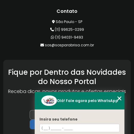
Contato
São Paulo - SP
(11) 99625-0299
(11) 94031-9493
sos@sosparabrisa.com.br
Fique por Dentro das Novidades
do Nosso Portal
Receba dicas, novos produtos e ofertas especiais
da Reconlog
Olá! Fale agora pelo WhatsApp
Insira seu telefone