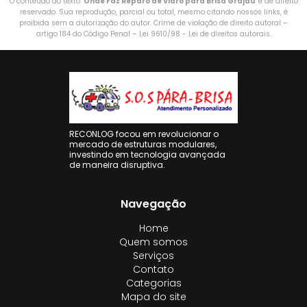
O conteúdo do texto "
Onde Faz Reparo de Vidro para Brisa Grajau
" é de direito
reservado. Sua reprodução, parcial ou total, mesmo citando nossos links, é
proibida sem a autorização do autor. Crime de violação de direito autoral –
artigo 184 do Código Penal –
Lei 9610/98 - Lei de direitos autorais
.
RECONLOG focou em revolucionar o
mercado de estruturas modulares,
investindo em tecnologia avançada
de maneira disruptiva.
Navegação
Home
Quem somos
Serviços
Contato
Categorias
Mapa do site