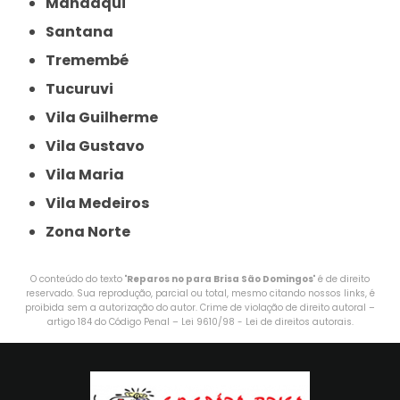
Mandaqui
Santana
Tremembé
Tucuruvi
Vila Guilherme
Vila Gustavo
Vila Maria
Vila Medeiros
Zona Norte
O conteúdo do texto "
Reparos no para Brisa São Domingos
" é de direito
reservado. Sua reprodução, parcial ou total, mesmo citando nossos links, é
proibida sem a autorização do autor. Crime de violação de direito autoral –
artigo 184 do Código Penal –
Lei 9610/98 - Lei de direitos autorais
.