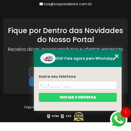
sos@sosparabrisa.com.br
Fique por Dentro das Novidades
do Nosso Portal
Receba dicas, novos produtos e ofertas especiais
da Reconlog
Olá! Fale agora pelo WhatsApp
Insira seu telefone
INICIAR CONVERSA
Copyright © S.O.S Pára-brisa. (Lei 9610 de 19/02/1998)
1
HTML
CSS