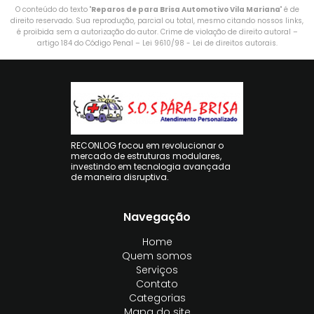
O conteúdo do texto "
Reparos de para Brisa Automotivo Vila Mariana
" é de
direito reservado. Sua reprodução, parcial ou total, mesmo citando nossos links,
é proibida sem a autorização do autor. Crime de violação de direito autoral –
artigo 184 do Código Penal –
Lei 9610/98 - Lei de direitos autorais
.
RECONLOG focou em revolucionar o
mercado de estruturas modulares,
investindo em tecnologia avançada
de maneira disruptiva.
Navegação
Home
Quem somos
Serviços
Contato
Categorias
Mapa do site