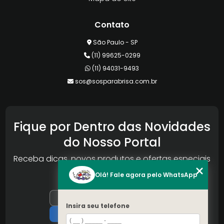
Contato
São Paulo - SP
(11) 99625-0299
(11) 94031-9493
sos@sosparabrisa.com.br
Fique por Dentro das Novidades
do Nosso Portal
Receba dicas, novos produtos e ofertas especiais
da Reconlog
Olá! Fale agora pelo WhatsApp
Insira seu telefone