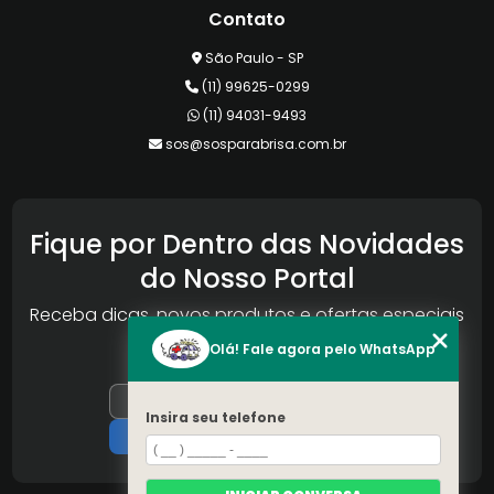
Contato
São Paulo - SP
(11) 99625-0299
(11) 94031-9493
sos@sosparabrisa.com.br
Fique por Dentro das Novidades
do Nosso Portal
Receba dicas, novos produtos e ofertas especiais
da Reconlog
Olá! Fale agora pelo WhatsApp
Insira seu telefone