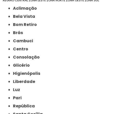
REGIÃO CENTRAL
ZONA LESTE
ZONA NORTE
ZONA OESTE
ZONA SUL
Aclimação
Bela Vista
Bom Retiro
Brás
Cambuci
Centro
Consolação
Glicério
Higienópolis
Liberdade
Luz
Pari
República