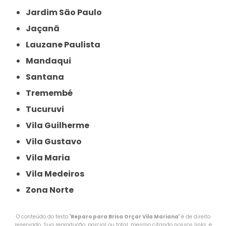
Jardim São Paulo
Jaçanã
Lauzane Paulista
Mandaqui
Santana
Tremembé
Tucuruvi
Vila Guilherme
Vila Gustavo
Vila Maria
Vila Medeiros
Zona Norte
O conteúdo do texto "
Reparo para Brisa Orçar Vila Mariana
" é de direito
reservado. Sua reprodução, parcial ou total, mesmo citando nossos links, é