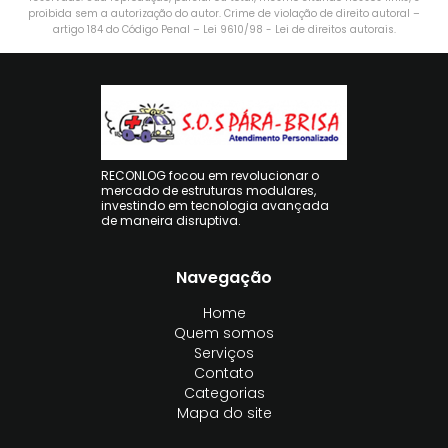
proibida sem a autorização do autor. Crime de violação de direito autoral –
artigo 184 do Código Penal –
Lei 9610/98 - Lei de direitos autorais
.
RECONLOG focou em revolucionar o
mercado de estruturas modulares,
investindo em tecnologia avançada
de maneira disruptiva.
Navegação
Home
Quem somos
Serviços
Contato
Categorias
Mapa do site