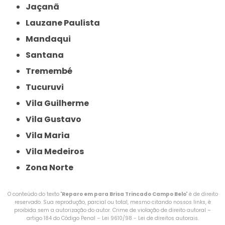
Jaçanã
Lauzane Paulista
Mandaqui
Santana
Tremembé
Tucuruvi
Vila Guilherme
Vila Gustavo
Vila Maria
Vila Medeiros
Zona Norte
O conteúdo do texto "
Reparo em para Brisa Trincado Campo Belo
" é de direito
reservado. Sua reprodução, parcial ou total, mesmo citando nossos links, é
proibida sem a autorização do autor. Crime de violação de direito autoral –
artigo 184 do Código Penal –
Lei 9610/98 - Lei de direitos autorais
.