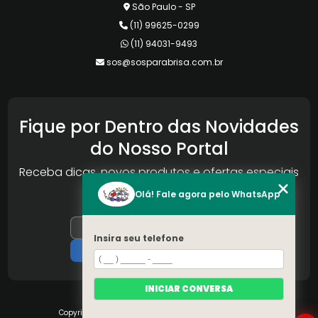
São Paulo - SP
(11) 99625-0299
(11) 94031-9493
sos@sosparabrisa.com.br
Fique por Dentro das Novidades
do Nosso Portal
Receba dicas, novos produtos e ofertas especiais
da Reconlog
Olá! Fale agora pelo WhatsApp
Insira seu telefone
INICIAR CONVERSA
Copyright © S.O.S Pára-brisa. (Lei 9610 de 19/02/1998)