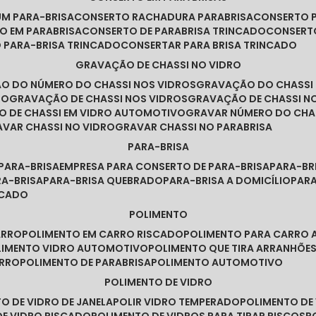
UM PARA-BRISA
CONSERTO RACHADURA PARABRISA
CONSERTO 
TO EM PARABRISA
CONSERTO DE PARABRISA TRINCADO
CONSERT
O PARA-BRISA TRINCADO
CONSERTAR PARA BRISA TRINCADO
GRAVAÇÃO DE CHASSI NO VIDRO
ÃO DO NÚMERO DO CHASSI NOS VIDROS
GRAVAÇÃO DO CHASSI
RO
GRAVAÇÃO DE CHASSI NOS VIDROS
GRAVAÇÃO DE CHASSI N
O DE CHASSI EM VIDRO AUTOMOTIVO
GRAVAR NÚMERO DO CHA
RAVAR CHASSI NO VIDRO
GRAVAR CHASSI NO PARABRISA
PARA-BRISA
 PARA-BRISA
EMPRESA PARA CONSERTO DE PARA-BRISA
PARA-B
RA-BRISA
PARA-BRISA QUEBRADO
PARA-BRISA A DOMICÍLIO
PAR
NCADO
POLIMENTO
ARRO
POLIMENTO EM CARRO RISCADO
POLIMENTO PARA CARRO 
OLIMENTO VIDRO AUTOMOTIVO
POLIMENTO QUE TIRA ARRANHÕ
ARRO
POLIMENTO DE PARABRISA
POLIMENTO AUTOMOTIVO
POLIMENTO DE VIDRO
TO DE VIDRO DE JANELA
POLIR VIDRO TEMPERADO
POLIMENTO D