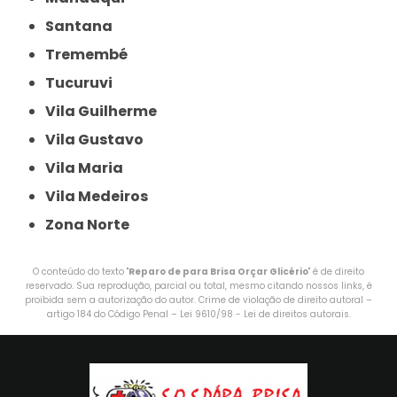
Santana
Tremembé
Tucuruvi
Vila Guilherme
Vila Gustavo
Vila Maria
Vila Medeiros
Zona Norte
O conteúdo do texto "
Reparo de para Brisa Orçar Glicério
" é de direito
reservado. Sua reprodução, parcial ou total, mesmo citando nossos links, é
proibida sem a autorização do autor. Crime de violação de direito autoral –
artigo 184 do Código Penal –
Lei 9610/98 - Lei de direitos autorais
.