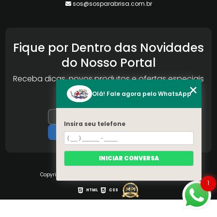
sos@sosparabrisa.com.br
Fique por Dentro das Novidades
do Nosso Portal
Receba dicas, novos produtos e ofertas especiais
da Reconlog
Olá! Fale agora pelo WhatsApp
Insira seu telefone
INICIAR CONVERSA
Copyright © S.O.S Pára-brisa. (Lei 9610 de 19/02/1998)
1
HTML
CSS