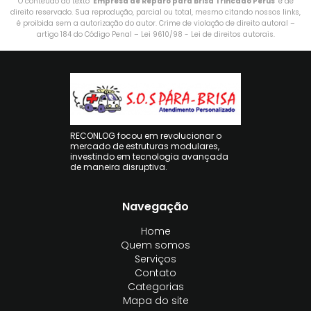
O conteúdo do texto "
Empresa de Reparo para Brisa Trincado Perus
" é de
direito reservado. Sua reprodução, parcial ou total, mesmo citando nossos links,
é proibida sem a autorização do autor. Crime de violação de direito autoral –
artigo 184 do Código Penal –
Lei 9610/98 - Lei de direitos autorais
.
RECONLOG focou em revolucionar o
mercado de estruturas modulares,
investindo em tecnologia avançada
de maneira disruptiva.
Navegação
Home
Quem somos
Serviços
Contato
Categorias
Mapa do site