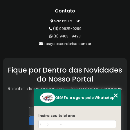
Contato
São Paulo - SP
(11) 99625-0299
(11) 94031-9493
sos@sosparabrisa.com.br
Fique por Dentro das Novidades
do Nosso Portal
Receba dicas, novos produtos e ofertas especiais
da Reconlog
Olá! Fale agora pelo WhatsApp
Insira seu telefone