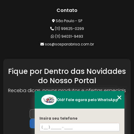
Contato
São Paulo - SP
(11) 99625-0299
(11) 94031-9493
sos@sosparabrisa.com.br
Fique por Dentro das Novidades
do Nosso Portal
Receba dicas, novos produtos e ofertas especiais
da Reconlog
Olá! Fale agora pelo WhatsApp
Insira seu telefone