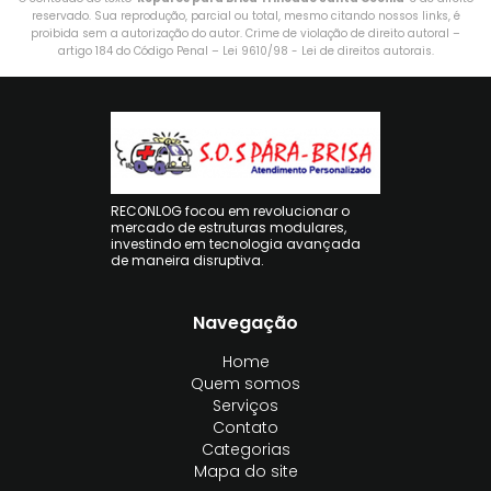
reservado. Sua reprodução, parcial ou total, mesmo citando nossos links, é
proibida sem a autorização do autor. Crime de violação de direito autoral –
artigo 184 do Código Penal –
Lei 9610/98 - Lei de direitos autorais
.
RECONLOG focou em revolucionar o
mercado de estruturas modulares,
investindo em tecnologia avançada
de maneira disruptiva.
Navegação
Home
Quem somos
Serviços
Contato
Categorias
Mapa do site