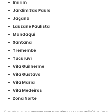
Imirim
Jardim São Paulo
Jaçanã
Lauzane Paulista
Mandaqui
Santana
Tremembé
Tucuruvi
Vila Guilherme
Vila Gustavo
Vila Maria
Vila Medeiros
Zona Norte
O conteúdo do texto "
Reparos para Brisa Trincado Santa Cecília
" é de direito