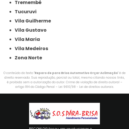
Tremembé
Tucuruvi
Vila Guilherme
Vila Gustavo
Vila Maria
Vila Medeiros
Zona Norte
O conteúdo do texto "
Reparo de para Brisa Automotivo Orçar Aclimação
" é de
direito reservado. Sua reprodução, parcial ou total, mesmo citando nossos links,
é proibida sem a autorização do autor. Crime de violação de direito autoral –
artigo 184 do Código Penal –
Lei 9610/98 - Lei de direitos autorais
.
RECONLOG focou em revolucionar o