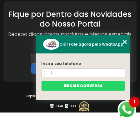
Fique por Dentro das Novidades
do Nosso Portal
Receba dicas, novos produtos e ofertas especiais
da Reconlog
Olá! Fale agora pelo WhatsApp
Insira seu telefone
INICIAR CONVERSA
Copyright © S.O.S Pára-brisa. (Lei 9610 de 19/02/1998)
1
HTML
CSS