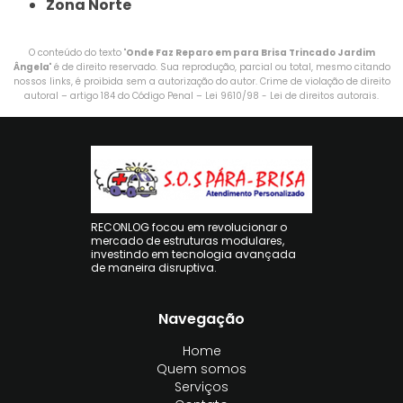
Zona Norte
O conteúdo do texto "
Onde Faz Reparo em para Brisa Trincado Jardim
Ângela
" é de direito reservado. Sua reprodução, parcial ou total, mesmo citando
nossos links, é proibida sem a autorização do autor. Crime de violação de direito
autoral – artigo 184 do Código Penal –
Lei 9610/98 - Lei de direitos autorais
.
RECONLOG focou em revolucionar o
mercado de estruturas modulares,
investindo em tecnologia avançada
de maneira disruptiva.
Navegação
Home
Quem somos
Serviços