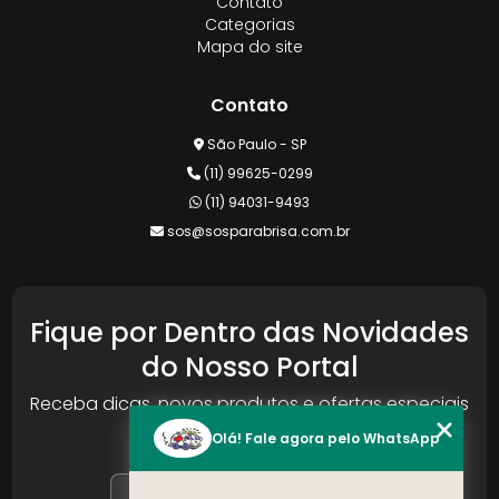
Contato
Categorias
Mapa do site
Contato
São Paulo - SP
(11) 99625-0299
(11) 94031-9493
sos@sosparabrisa.com.br
Fique por Dentro das Novidades
do Nosso Portal
Receba dicas, novos produtos e ofertas especiais
da Reconlog
Olá! Fale agora pelo WhatsApp