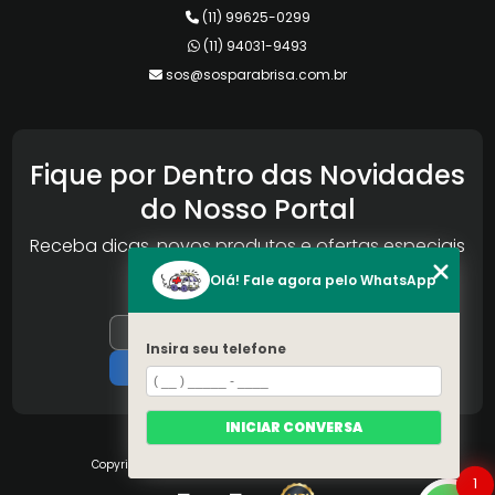
(11) 99625-0299
(11) 94031-9493
sos@sosparabrisa.com.br
Fique por Dentro das Novidades
do Nosso Portal
Receba dicas, novos produtos e ofertas especiais
da Reconlog
Olá! Fale agora pelo WhatsApp
Insira seu telefone
INICIAR CONVERSA
Copyright © S.O.S Pára-brisa. (Lei 9610 de 19/02/1998)
1