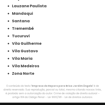
Lauzane Paulista
Mandaqui
Santana
Tremembé
Tucuruvi
Vila Guilherme
Vila Gustavo
Vila Maria
Vila Medeiros
Zona Norte
O conteúdo do texto "
Empresa de Reparo para Brisa Jardim Ângela
" é de
direito reservado. Sua reprodução, parcial ou total, mesmo citando nossos links,
é proibida sem a autorização do autor. Crime de violação de direito autoral –
artigo 184 do Código Penal –
Lei 9610/98 - Lei de direitos autorais
.