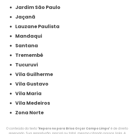
Jardim São Paulo
Jaçanã
Lauzane Paulista
Mandaqui
Santana
Tremembé
Tucuruvi
Vila Guilherme
Vila Gustavo
Vila Maria
Vila Medeiros
Zona Norte
O conteúdo do texto "
Reparo no para Brisa Orçar Campo Limpo
" é de direito
reservado. Sua reprodução, parcial ou total, mesmo citando nossos links, é