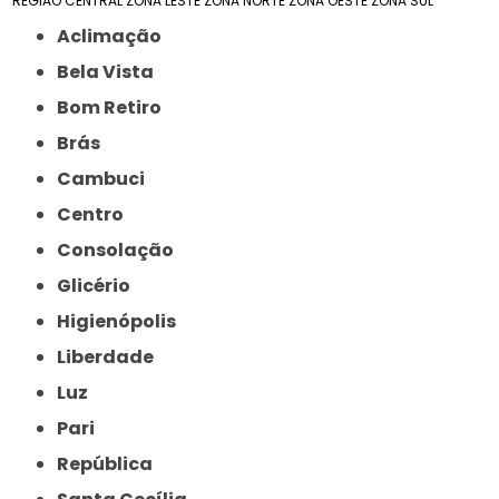
REGIÃO CENTRAL
ZONA LESTE
ZONA NORTE
ZONA OESTE
ZONA SUL
Aclimação
Bela Vista
Bom Retiro
Brás
Cambuci
Centro
Consolação
Glicério
Higienópolis
Liberdade
Luz
Pari
República