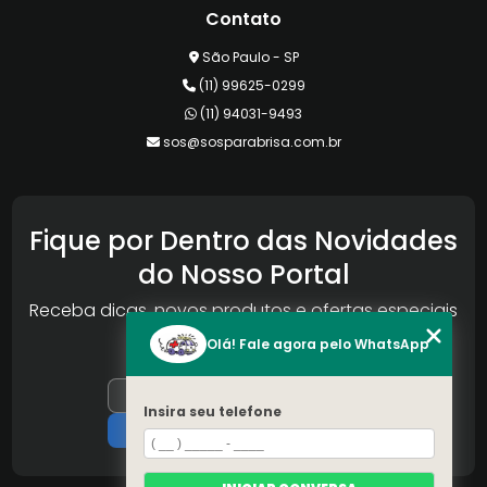
Contato
São Paulo - SP
(11) 99625-0299
(11) 94031-9493
sos@sosparabrisa.com.br
Fique por Dentro das Novidades
do Nosso Portal
Receba dicas, novos produtos e ofertas especiais
da Reconlog
Olá! Fale agora pelo WhatsApp
Insira seu telefone