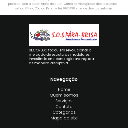
proibida sem a autorização do autor. Crime de violação de direito autoral –
artigo 184 do Código Penal –
Lei 9610/98 - Lei de direitos autorais
.
RECONLOG focou em revolucionar o
mercado de estruturas modulares,
investindo em tecnologia avançada
de maneira disruptiva.
Navegação
Home
Quem somos
Serviços
Contato
Categorias
Mapa do site