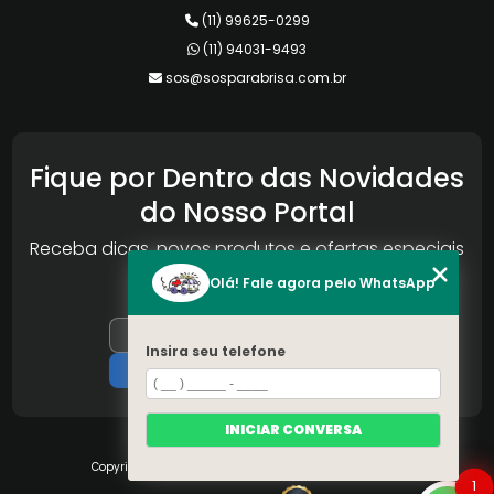
(11) 99625-0299
(11) 94031-9493
sos@sosparabrisa.com.br
Fique por Dentro das Novidades
do Nosso Portal
Receba dicas, novos produtos e ofertas especiais
da Reconlog
Olá! Fale agora pelo WhatsApp
Insira seu telefone
INICIAR CONVERSA
Copyright © S.O.S Pára-brisa. (Lei 9610 de 19/02/1998)
1