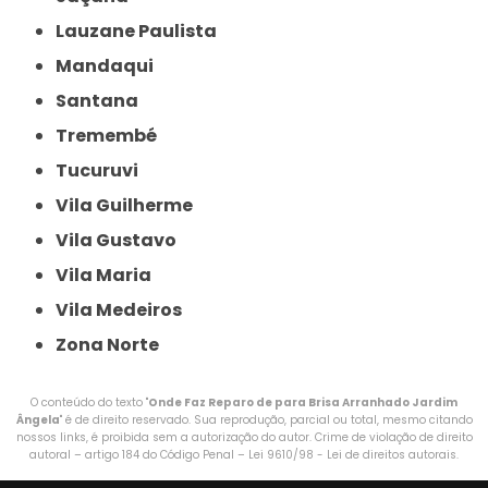
Lauzane Paulista
Mandaqui
Santana
Tremembé
Tucuruvi
Vila Guilherme
Vila Gustavo
Vila Maria
Vila Medeiros
Zona Norte
O conteúdo do texto "
Onde Faz Reparo de para Brisa Arranhado Jardim
Ângela
" é de direito reservado. Sua reprodução, parcial ou total, mesmo citando
nossos links, é proibida sem a autorização do autor. Crime de violação de direito
autoral – artigo 184 do Código Penal –
Lei 9610/98 - Lei de direitos autorais
.