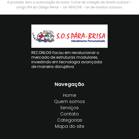
é proibida sem a autorização do autor. Crime de violação de direito autoral –
artigo 184 do Código Penal –
Lei 9610/98 - Lei de direitos autorais
.
RECONLOG focou em revolucionar o
mercado de estruturas modulares,
investindo em tecnologia avançada
de maneira disruptiva.
Navegação
Home
Quem somos
Serviços
Contato
Categorias
Mapa do site