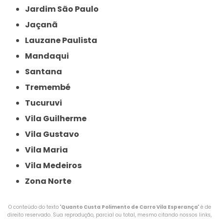
Jardim São Paulo
Jaçanã
Lauzane Paulista
Mandaqui
Santana
Tremembé
Tucuruvi
Vila Guilherme
Vila Gustavo
Vila Maria
Vila Medeiros
Zona Norte
O conteúdo do texto "
Quanto Custa Polimento de Carro Vila Esperança
" é de
direito reservado. Sua reprodução, parcial ou total, mesmo citando nossos links,