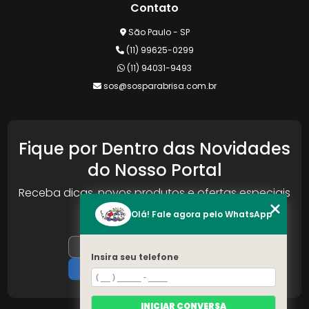
Contato
São Paulo - SP
(11) 99625-0299
(11) 94031-9493
sos@sosparabrisa.com.br
Fique por Dentro das Novidades
do Nosso Portal
Receba dicas, novos produtos e ofertas especiais
da Reconlog
Olá! Fale agora pelo WhatsApp
Insira seu telefone
INICIAR CONVERSA