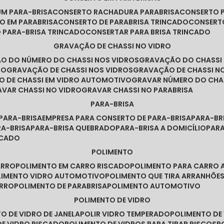
UM PARA-BRISA
CONSERTO RACHADURA PARABRISA
CONSERTO 
TO EM PARABRISA
CONSERTO DE PARABRISA TRINCADO
CONSERT
O PARA-BRISA TRINCADO
CONSERTAR PARA BRISA TRINCADO
GRAVAÇÃO DE CHASSI NO VIDRO
ÃO DO NÚMERO DO CHASSI NOS VIDROS
GRAVAÇÃO DO CHASSI
RO
GRAVAÇÃO DE CHASSI NOS VIDROS
GRAVAÇÃO DE CHASSI N
O DE CHASSI EM VIDRO AUTOMOTIVO
GRAVAR NÚMERO DO CHA
RAVAR CHASSI NO VIDRO
GRAVAR CHASSI NO PARABRISA
PARA-BRISA
 PARA-BRISA
EMPRESA PARA CONSERTO DE PARA-BRISA
PARA-B
RA-BRISA
PARA-BRISA QUEBRADO
PARA-BRISA A DOMICÍLIO
PAR
NCADO
POLIMENTO
ARRO
POLIMENTO EM CARRO RISCADO
POLIMENTO PARA CARRO 
OLIMENTO VIDRO AUTOMOTIVO
POLIMENTO QUE TIRA ARRANHÕ
ARRO
POLIMENTO DE PARABRISA
POLIMENTO AUTOMOTIVO
POLIMENTO DE VIDRO
TO DE VIDRO DE JANELA
POLIR VIDRO TEMPERADO
POLIMENTO D