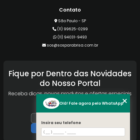
Contato
São Paulo - SP
(11) 99625-0299
(11) 94031-9493
sos@sosparabrisa.com.br
Fique por Dentro das Novidades
do Nosso Portal
Receba dicas, novos produtos e ofertas especiais
da Reconlog
Olá! Fale agora pelo WhatsApp
Insira seu telefone