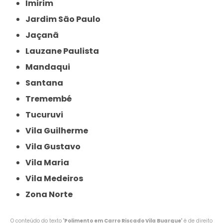
Imirim
Jardim São Paulo
Jaçanã
Lauzane Paulista
Mandaqui
Santana
Tremembé
Tucuruvi
Vila Guilherme
Vila Gustavo
Vila Maria
Vila Medeiros
Zona Norte
O conteúdo do texto "
Polimento em Carro Riscado Vila Buarque
" é de direito