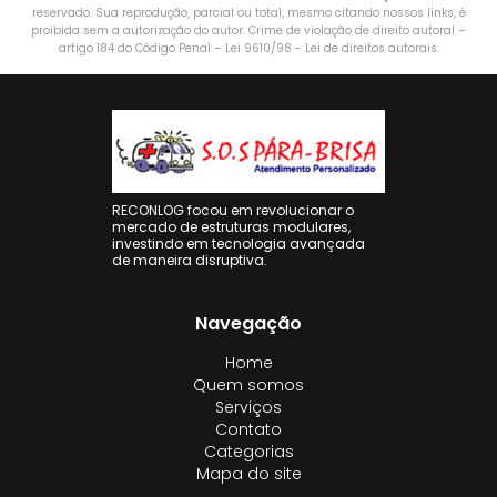
reservado. Sua reprodução, parcial ou total, mesmo citando nossos links, é
proibida sem a autorização do autor. Crime de violação de direito autoral –
artigo 184 do Código Penal –
Lei 9610/98 - Lei de direitos autorais
.
RECONLOG focou em revolucionar o
mercado de estruturas modulares,
investindo em tecnologia avançada
de maneira disruptiva.
Navegação
Home
Quem somos
Serviços
Contato
Categorias
Mapa do site