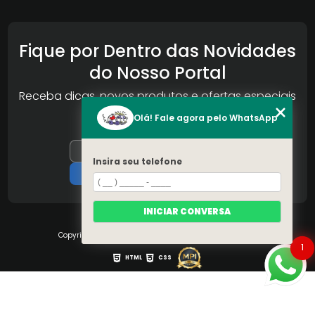
Fique por Dentro das Novidades
do Nosso Portal
Receba dicas, novos produtos e ofertas especiais
da Reconlog
Olá! Fale agora pelo WhatsApp
Insira seu telefone
INICIAR CONVERSA
Copyright © S.O.S Pára-brisa. (Lei 9610 de 19/02/1998)
1
HTML
CSS