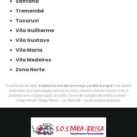
Santana
Tremembé
Tucuruvi
Vila Guilherme
Vila Gustavo
Vila Maria
Vila Medeiros
Zona Norte
O conteúdo do texto "
Polimento Parabrisa Preço Jardim Europa
" é de direito
reservado. Sua reprodução, parcial ou total, mesmo citando nossos links, é
proibida sem a autorização do autor. Crime de violação de direito autoral –
artigo 184 do Código Penal –
Lei 9610/98 - Lei de direitos autorais
.