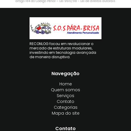
artigo 184 do Código Penal –
Lei 9610/98 - Lei de direitos autorais
.
RECONLOG focou em revolucionar o
mercado de estruturas modulares,
investindo em tecnologia avançada
de maneira disruptiva.
Navegação
Home
Quem somos
Serviços
Contato
Categorias
Mapa do site
Contato