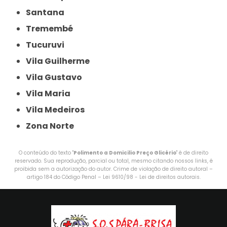
Santana
Tremembé
Tucuruvi
Vila Guilherme
Vila Gustavo
Vila Maria
Vila Medeiros
Zona Norte
O conteúdo do texto "
Polimento a Domicilio Preço Glicério
" é de direito
reservado. Sua reprodução, parcial ou total, mesmo citando nossos links, é
proibida sem a autorização do autor. Crime de violação de direito autoral –
artigo 184 do Código Penal –
Lei 9610/98 - Lei de direitos autorais
.