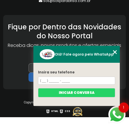
sos@sosparabrisa.com.br
Fique por Dentro das Novidades
do Nosso Portal
Receba dicas, novos produtos e ofertas especiais
da Reconlog
Olá! Fale agora pelo WhatsApp
Insira seu telefone
INICIAR CONVERSA
Copyright © S.O.S Pára-brisa. (Lei 9610 de 19/02/1998)
1
HTML
CSS