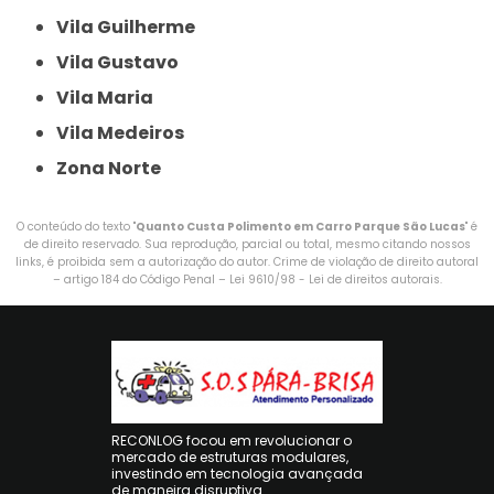
Vila Guilherme
Vila Gustavo
Vila Maria
Vila Medeiros
Zona Norte
O conteúdo do texto "
Quanto Custa Polimento em Carro Parque São Lucas
" é
de direito reservado. Sua reprodução, parcial ou total, mesmo citando nossos
links, é proibida sem a autorização do autor. Crime de violação de direito autoral
– artigo 184 do Código Penal –
Lei 9610/98 - Lei de direitos autorais
.
RECONLOG focou em revolucionar o
mercado de estruturas modulares,
investindo em tecnologia avançada
de maneira disruptiva.