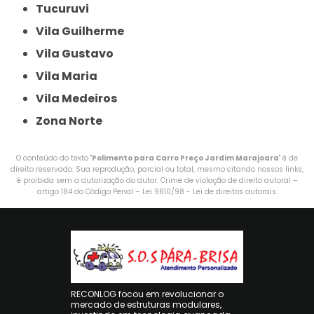
Tucuruvi
Vila Guilherme
Vila Gustavo
Vila Maria
Vila Medeiros
Zona Norte
O conteúdo do texto "
Polimento para Carro Preço Jardim Marajoara
" é de
direito reservado. Sua reprodução, parcial ou total, mesmo citando nossos links,
é proibida sem a autorização do autor. Crime de violação de direito autoral –
artigo 184 do Código Penal –
Lei 9610/98 - Lei de direitos autorais
.
RECONLOG focou em revolucionar o
mercado de estruturas modulares,