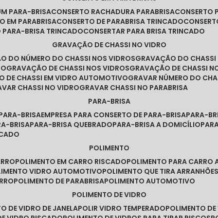
UM PARA-BRISA
CONSERTO RACHADURA PARABRISA
CONSERTO 
TO EM PARABRISA
CONSERTO DE PARABRISA TRINCADO
CONSERT
O PARA-BRISA TRINCADO
CONSERTAR PARA BRISA TRINCADO
GRAVAÇÃO DE CHASSI NO VIDRO
ÃO DO NÚMERO DO CHASSI NOS VIDROS
GRAVAÇÃO DO CHASSI
RO
GRAVAÇÃO DE CHASSI NOS VIDROS
GRAVAÇÃO DE CHASSI N
O DE CHASSI EM VIDRO AUTOMOTIVO
GRAVAR NÚMERO DO CHA
RAVAR CHASSI NO VIDRO
GRAVAR CHASSI NO PARABRISA
PARA-BRISA
 PARA-BRISA
EMPRESA PARA CONSERTO DE PARA-BRISA
PARA-B
RA-BRISA
PARA-BRISA QUEBRADO
PARA-BRISA A DOMICÍLIO
PAR
NCADO
POLIMENTO
ARRO
POLIMENTO EM CARRO RISCADO
POLIMENTO PARA CARRO 
OLIMENTO VIDRO AUTOMOTIVO
POLIMENTO QUE TIRA ARRANHÕ
ARRO
POLIMENTO DE PARABRISA
POLIMENTO AUTOMOTIVO
POLIMENTO DE VIDRO
TO DE VIDRO DE JANELA
POLIR VIDRO TEMPERADO
POLIMENTO D