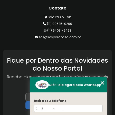
Contato
São Paulo - SP
(11) 99625-0299
(11) 94031-9493
sos@sosparabrisa.com.br
Fique por Dentro das Novidades
do Nosso Portal
Receba dicas, novos produtos e ofertas especiais
da Reconlog
Olá! Fale agora pelo WhatsApp
Insira seu telefone