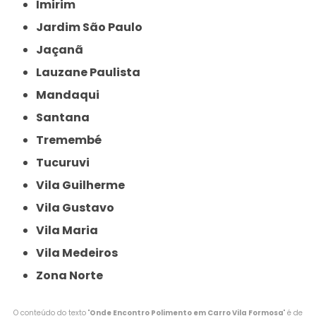
Imirim
Jardim São Paulo
Jaçanã
Lauzane Paulista
Mandaqui
Santana
Tremembé
Tucuruvi
Vila Guilherme
Vila Gustavo
Vila Maria
Vila Medeiros
Zona Norte
O conteúdo do texto "
Onde Encontro Polimento em Carro Vila Formosa
" é de