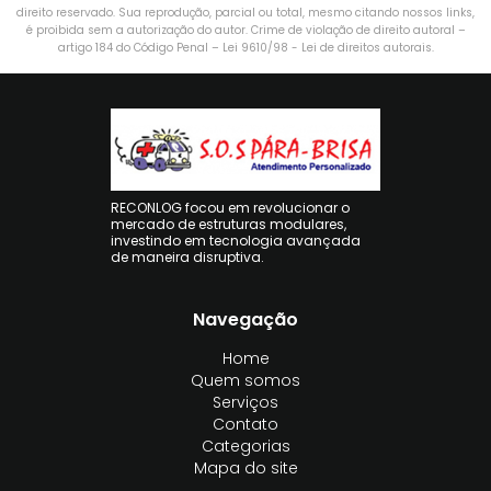
direito reservado. Sua reprodução, parcial ou total, mesmo citando nossos links,
é proibida sem a autorização do autor. Crime de violação de direito autoral –
artigo 184 do Código Penal –
Lei 9610/98 - Lei de direitos autorais
.
RECONLOG focou em revolucionar o
mercado de estruturas modulares,
investindo em tecnologia avançada
de maneira disruptiva.
Navegação
Home
Quem somos
Serviços
Contato
Categorias
Mapa do site