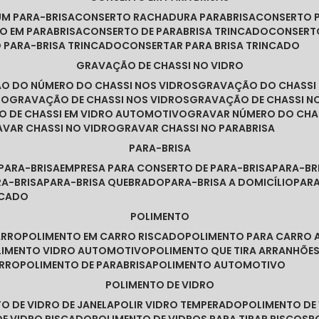
UM PARA-BRISA
CONSERTO RACHADURA PARABRISA
CONSERTO 
TO EM PARABRISA
CONSERTO DE PARABRISA TRINCADO
CONSERT
O PARA-BRISA TRINCADO
CONSERTAR PARA BRISA TRINCADO
GRAVAÇÃO DE CHASSI NO VIDRO
ÃO DO NÚMERO DO CHASSI NOS VIDROS
GRAVAÇÃO DO CHASSI
RO
GRAVAÇÃO DE CHASSI NOS VIDROS
GRAVAÇÃO DE CHASSI N
O DE CHASSI EM VIDRO AUTOMOTIVO
GRAVAR NÚMERO DO CHA
RAVAR CHASSI NO VIDRO
GRAVAR CHASSI NO PARABRISA
PARA-BRISA
 PARA-BRISA
EMPRESA PARA CONSERTO DE PARA-BRISA
PARA-B
RA-BRISA
PARA-BRISA QUEBRADO
PARA-BRISA A DOMICÍLIO
PAR
NCADO
POLIMENTO
ARRO
POLIMENTO EM CARRO RISCADO
POLIMENTO PARA CARRO 
OLIMENTO VIDRO AUTOMOTIVO
POLIMENTO QUE TIRA ARRANHÕ
ARRO
POLIMENTO DE PARABRISA
POLIMENTO AUTOMOTIVO
POLIMENTO DE VIDRO
TO DE VIDRO DE JANELA
POLIR VIDRO TEMPERADO
POLIMENTO D