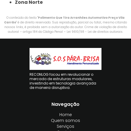
Zona Norte
O conteúdo do texto "
Polimento Que Tira Arranhões Automotivo Preço Vila
Carrão
" é de direito reservado. Sua reprodução, parcial ou total, mesmo citando
nossos links, é proibida sem a autorização do autor. Crime de violação de direito
autoral – artigo 184 do Código Penal –
Lei 9610/98 - Lei de direitos autorais
.
RECONLOG focou em revolucionar o
mercado de estruturas modulares,
investindo em tecnologia avançada
de maneira disruptiva.
Navegação
Home
Quem somos
Serviços