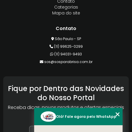
Contato
Categorias
Mapa do site
Contato
São Paulo - SP
(11) 99625-0299
(11) 94031-9493
sos@sosparabrisa.com.br
Fique por Dentro das Novidades
do Nosso Portal
Receba dicas, novos produtos e ofertas especiais
da Reconlog
Olá! Fale agora pelo WhatsApp