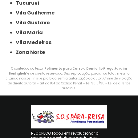
Tucuruvi
Vila Guilherme
Vila Gustavo
Vila Maria
Vila Medeiros
Zona Norte
O conteúdo do texto "
Polimento para Carro a Domicílio Preço Jardim
Bonfiglioli
" é de direito reservado. Sua reprodução, parcial ou total, mesmo
citando nossos links, é proibida sem a autorização do autor. Crime de violação
de direito autoral – artigo 184 do Código Penal –
Lei 9610/98 - Lei de direitos
autorais
.
RECONLOG focou em revolucionar o
mercado de estruturas modulares,