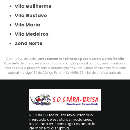
Vila Guilherme
Vila Gustavo
Vila Maria
Vila Medeiros
Zona Norte
O conteúdo do texto "
Onde Encontro Polimento para Carro a Domicílio Vila
Carrão
" é de direito reservado. Sua reprodução, parcial ou total, mesmo citando
nossos links, é proibida sem a autorização do autor. Crime de violação de direito
autoral – artigo 184 do Código Penal –
Lei 9610/98 - Lei de direitos autorais
.
RECONLOG focou em revolucionar o
mercado de estruturas modulares,
investindo em tecnologia avançada
de maneira disruptiva.