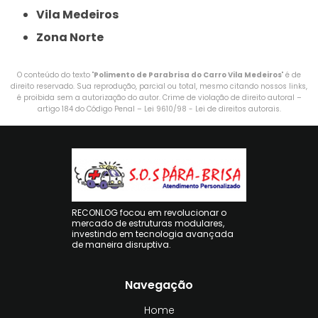
Vila Medeiros
Zona Norte
O conteúdo do texto "
Polimento de Parabrisa do Carro Vila Medeiros
" é de
direito reservado. Sua reprodução, parcial ou total, mesmo citando nossos links,
é proibida sem a autorização do autor. Crime de violação de direito autoral –
artigo 184 do Código Penal –
Lei 9610/98 - Lei de direitos autorais
.
RECONLOG focou em revolucionar o
mercado de estruturas modulares,
investindo em tecnologia avançada
de maneira disruptiva.
Navegação
Home