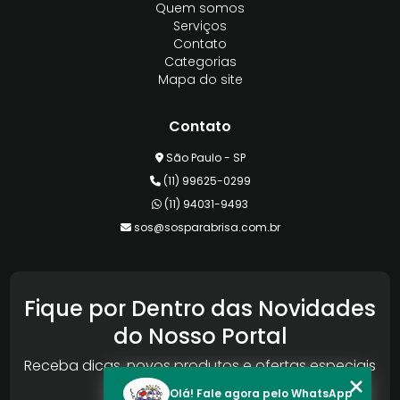
Quem somos
Serviços
Contato
Categorias
Mapa do site
Contato
São Paulo - SP
(11) 99625-0299
(11) 94031-9493
sos@sosparabrisa.com.br
Fique por Dentro das Novidades
do Nosso Portal
Receba dicas, novos produtos e ofertas especiais
da Reconlog
Olá! Fale agora pelo WhatsApp