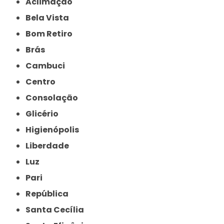
Aclimação
Bela Vista
Bom Retiro
Brás
Cambuci
Centro
Consolação
Glicério
Higienópolis
Liberdade
Luz
Pari
República
Santa Cecília