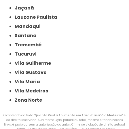
Jaçanã
Lauzane Paulista
Mandaqui
Santana
Tremembé
Tucuruvi
Vila Guilherme
Vila Gustavo
Vila Maria
Vila Medeiros
Zona Norte
O conteúdo do texto "
Quanto Custa Polimento em Para-brisa Vila Medeiros
" é
de direito reservado. Sua reprodução, parcial ou total, mesmo citando nossos
links, é proibida sem a autorização do autor. Crime de violação de direito autoral