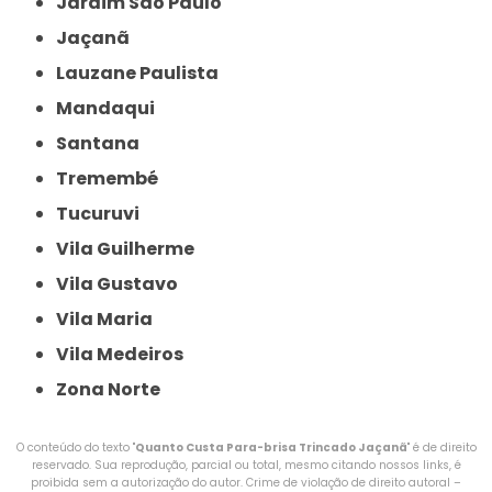
Jardim São Paulo
Jaçanã
Lauzane Paulista
Mandaqui
Santana
Tremembé
Tucuruvi
Vila Guilherme
Vila Gustavo
Vila Maria
Vila Medeiros
Zona Norte
O conteúdo do texto "
Quanto Custa Para-brisa Trincado Jaçanã
" é de direito
reservado. Sua reprodução, parcial ou total, mesmo citando nossos links, é
proibida sem a autorização do autor. Crime de violação de direito autoral –