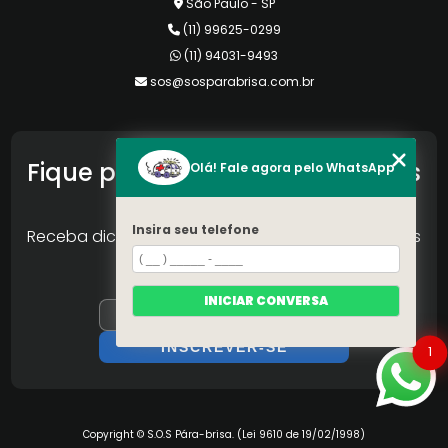
São Paulo - SP
(11) 99625-0299
(11) 94031-9493
sos@sosparabrisa.com.br
Fique por Dentro das Novidades
Olá! Fale agora pelo WhatsApp
do Nosso Portal
Insira seu telefone
Receba dicas, novos produtos e ofertas especiais
da Reconlog
INICIAR CONVERSA
1
Copyright © S.O.S Pára-brisa. (Lei 9610 de 19/02/1998)