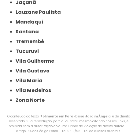
Jaçanã
Lauzane Paulista
Mandaqui
Santana
Tremembé
Tucuruvi
Vila Guilherme
Vila Gustavo
Vila Maria
Vila Medeiros
Zona Norte
O conteúdo do texto "
Polimento em Para-brisa Jardim Ângela
" é de direito
reservado. Sua reprodução, parcial ou total, mesmo citando nossos links, é
proibida sem a autorização do autor. Crime de violação de direito autoral –
artigo 184 do Código Penal –
Lei 9610/98 - Lei de direitos autorais
.