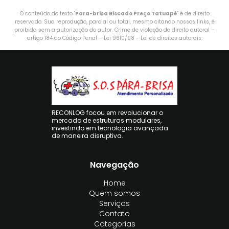
O conteúdo do texto "
Para-brisa Riscado Preço Tatuapé
" é de direito
reservado. Sua reprodução, parcial ou total, mesmo citando nossos links, é
proibida sem a autorização do autor. Crime de violação de direito autoral –
artigo 184 do Código Penal –
Lei 9610/98 - Lei de direitos autorais
.
RECONLOG focou em revolucionar o
mercado de estruturas modulares,
investindo em tecnologia avançada
de maneira disruptiva.
Navegação
Home
Quem somos
Serviços
Contato
Categorias