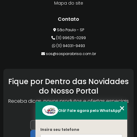
Mapa do site
Contato
São Paulo - SP
(11) 99625-0299
(11) 94031-9493
sos@sosparabrisa.com.br
Fique por Dentro das Novidades
do Nosso Portal
Receba dicas, novos produtos e ofertas especiais
da Reconlog
Olá! Fale agora pelo WhatsApp
Insira seu telefone