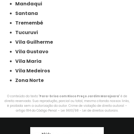
Mandaqui
Santana
Tremembé
Tucuruvi
Vila Guilherme
Vila Gustavo
Vila Maria
Vila Medeiros
Zona Norte
O conteúdo do texto "
Para-brisa com Risco Preço Jardim Marajoara
" é de
direito reservado. Sua reprodução, parcial ou total, mesmo citando nossos links,
é proibida sem a autorização do autor. Crime de violação de direito autoral –
artigo 184 do Código Penal –
Lei 9610/98 - Lei de direitos autorais
.