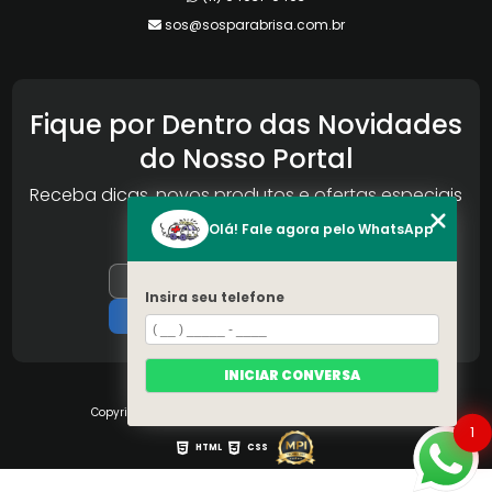
sos@sosparabrisa.com.br
Fique por Dentro das Novidades
do Nosso Portal
Receba dicas, novos produtos e ofertas especiais
da Reconlog
Olá! Fale agora pelo WhatsApp
Insira seu telefone
INICIAR CONVERSA
Copyright © S.O.S Pára-brisa. (Lei 9610 de 19/02/1998)
1
HTML
CSS