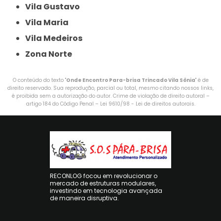
Vila Gustavo
Vila Maria
Vila Medeiros
Zona Norte
O conteúdo do texto "
Onde Encontro Para-brisa Trincado Vila Sônia
" é de
direito reservado. Sua reprodução, parcial ou total, mesmo citando nossos links,
é proibida sem a autorização do autor. Crime de violação de direito autoral –
artigo 184 do Código Penal –
Lei 9610/98 - Lei de direitos autorais
.
RECONLOG focou em revolucionar o
mercado de estruturas modulares,
investindo em tecnologia avançada
de maneira disruptiva.