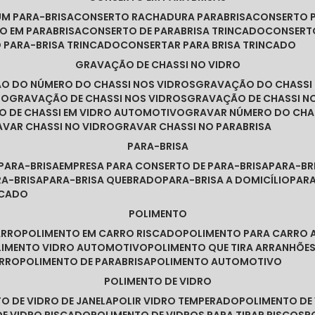
UM PARA-BRISA
CONSERTO RACHADURA PARABRISA
CONSERTO 
TO EM PARABRISA
CONSERTO DE PARABRISA TRINCADO
CONSERT
O PARA-BRISA TRINCADO
CONSERTAR PARA BRISA TRINCADO
GRAVAÇÃO DE CHASSI NO VIDRO
ÃO DO NÚMERO DO CHASSI NOS VIDROS
GRAVAÇÃO DO CHASSI
RO
GRAVAÇÃO DE CHASSI NOS VIDROS
GRAVAÇÃO DE CHASSI N
O DE CHASSI EM VIDRO AUTOMOTIVO
GRAVAR NÚMERO DO CHA
RAVAR CHASSI NO VIDRO
GRAVAR CHASSI NO PARABRISA
PARA-BRISA
 PARA-BRISA
EMPRESA PARA CONSERTO DE PARA-BRISA
PARA-B
RA-BRISA
PARA-BRISA QUEBRADO
PARA-BRISA A DOMICÍLIO
PAR
NCADO
POLIMENTO
ARRO
POLIMENTO EM CARRO RISCADO
POLIMENTO PARA CARRO 
OLIMENTO VIDRO AUTOMOTIVO
POLIMENTO QUE TIRA ARRANHÕ
ARRO
POLIMENTO DE PARABRISA
POLIMENTO AUTOMOTIVO
POLIMENTO DE VIDRO
TO DE VIDRO DE JANELA
POLIR VIDRO TEMPERADO
POLIMENTO D