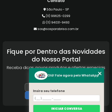
Contato
São Paulo - SP
(11) 99625-0299
(11) 94031-9493
sos@sosparabrisa.com.br
Fique por Dentro das Novidades
do Nosso Portal
Receba dicas, novos produtos e ofertas especiais
da Reconlog
Olá! Fale agora pelo WhatsApp
Insira seu telefone
INICIAR CONVERSA