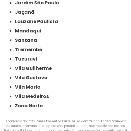
Jardim São Paulo
Jaçanã
Lauzane Paulista
Mandaqui
Santana
Tremembé
Tucuruvi
Vila Guilherme
Vila Gustavo
Vila Maria
Vila Medeiros
Zona Norte
O conteúdo do texto "
Onde Encontro Para-brisa com Trinca Anália Franco
" é
de direito reservado. Sua reprodução, parcial ou total, mesmo citando nossos
links, é proibida sem a autorização do autor. Crime de violação de direito autoral