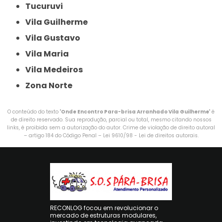
Tucuruvi
Vila Guilherme
Vila Gustavo
Vila Maria
Vila Medeiros
Zona Norte
O conteúdo do texto "
Onde Encontro Para-brisa Arranhado Vila Guilherme
" é
de direito reservado. Sua reprodução, parcial ou total, mesmo citando nossos
links, é proibida sem a autorização do autor. Crime de violação de direito autoral
– artigo 184 do Código Penal –
Lei 9610/98 - Lei de direitos autorais
.
RECONLOG focou em revolucionar o
mercado de estruturas modulares,