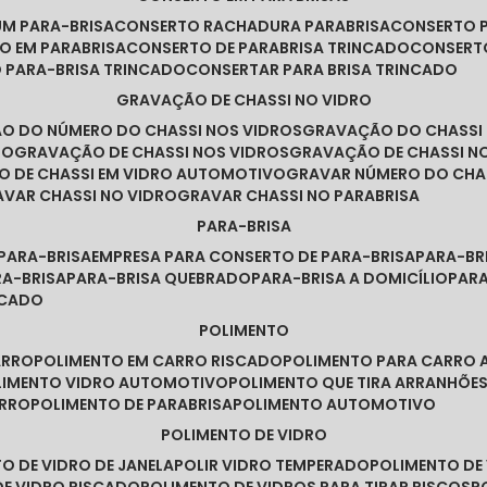
UM PARA-BRISA
CONSERTO RACHADURA PARABRISA
CONSERTO 
TO EM PARABRISA
CONSERTO DE PARABRISA TRINCADO
CONSERT
O PARA-BRISA TRINCADO
CONSERTAR PARA BRISA TRINCADO
GRAVAÇÃO DE CHASSI NO VIDRO
ÃO DO NÚMERO DO CHASSI NOS VIDROS
GRAVAÇÃO DO CHASSI
RO
GRAVAÇÃO DE CHASSI NOS VIDROS
GRAVAÇÃO DE CHASSI N
O DE CHASSI EM VIDRO AUTOMOTIVO
GRAVAR NÚMERO DO CHA
RAVAR CHASSI NO VIDRO
GRAVAR CHASSI NO PARABRISA
PARA-BRISA
 PARA-BRISA
EMPRESA PARA CONSERTO DE PARA-BRISA
PARA-B
RA-BRISA
PARA-BRISA QUEBRADO
PARA-BRISA A DOMICÍLIO
PAR
NCADO
POLIMENTO
ARRO
POLIMENTO EM CARRO RISCADO
POLIMENTO PARA CARRO 
OLIMENTO VIDRO AUTOMOTIVO
POLIMENTO QUE TIRA ARRANHÕ
ARRO
POLIMENTO DE PARABRISA
POLIMENTO AUTOMOTIVO
POLIMENTO DE VIDRO
TO DE VIDRO DE JANELA
POLIR VIDRO TEMPERADO
POLIMENTO D