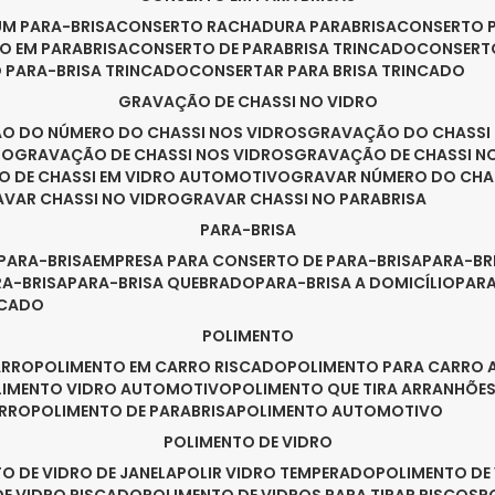
UM PARA-BRISA
CONSERTO RACHADURA PARABRISA
CONSERTO 
TO EM PARABRISA
CONSERTO DE PARABRISA TRINCADO
CONSERT
O PARA-BRISA TRINCADO
CONSERTAR PARA BRISA TRINCADO
GRAVAÇÃO DE CHASSI NO VIDRO
ÃO DO NÚMERO DO CHASSI NOS VIDROS
GRAVAÇÃO DO CHASSI
RO
GRAVAÇÃO DE CHASSI NOS VIDROS
GRAVAÇÃO DE CHASSI N
O DE CHASSI EM VIDRO AUTOMOTIVO
GRAVAR NÚMERO DO CHA
RAVAR CHASSI NO VIDRO
GRAVAR CHASSI NO PARABRISA
PARA-BRISA
 PARA-BRISA
EMPRESA PARA CONSERTO DE PARA-BRISA
PARA-B
RA-BRISA
PARA-BRISA QUEBRADO
PARA-BRISA A DOMICÍLIO
PAR
NCADO
POLIMENTO
ARRO
POLIMENTO EM CARRO RISCADO
POLIMENTO PARA CARRO 
OLIMENTO VIDRO AUTOMOTIVO
POLIMENTO QUE TIRA ARRANHÕ
ARRO
POLIMENTO DE PARABRISA
POLIMENTO AUTOMOTIVO
POLIMENTO DE VIDRO
TO DE VIDRO DE JANELA
POLIR VIDRO TEMPERADO
POLIMENTO D