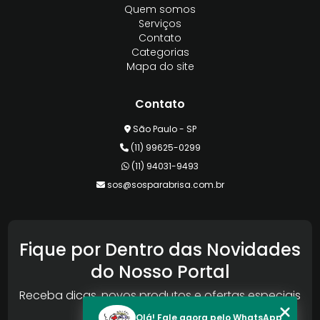
Quem somos
Serviços
Contato
Categorias
Mapa do site
Contato
São Paulo - SP
(11) 99625-0299
(11) 94031-9493
sos@sosparabrisa.com.br
Fique por Dentro das Novidades
do Nosso Portal
Receba dicas, novos produtos e ofertas especiais
da Reconlog
Olá! Fale agora pelo WhatsApp