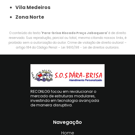
Vila Medeiros
Zona Norte
O conteúdo do texto "
Para-brisa Riscado Preço Jabaquara
" é de direito
reservado. Sua reprodução, parcial ou total, mesmo citando nossos links, é
proibida sem a autorização do autor. Crime de violação de direito autoral –
artigo 184 do Código Penal –
Lei 9610/98 - Lei de direitos autorais
.
RECONLOG focou em revolucionar o
mercado de estruturas modulares,
investindo em tecnologia avançada
de maneira disruptiva.
Navegação
Home