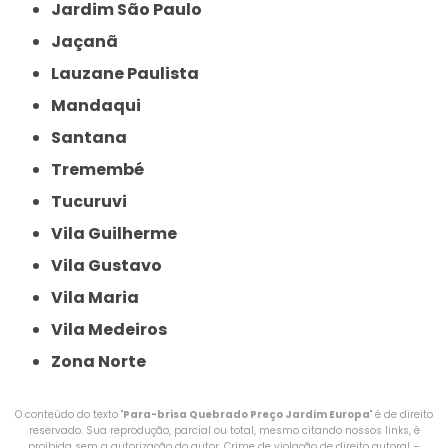
Jardim São Paulo
Jaçanã
Lauzane Paulista
Mandaqui
Santana
Tremembé
Tucuruvi
Vila Guilherme
Vila Gustavo
Vila Maria
Vila Medeiros
Zona Norte
O conteúdo do texto "
Para-brisa Quebrado Preço Jardim Europa
" é de direito
reservado. Sua reprodução, parcial ou total, mesmo citando nossos links, é
proibida sem a autorização do autor. Crime de violação de direito autoral –