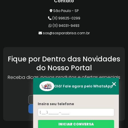
Contato
São Paulo - SP
(11) 99625-0299
(11) 94031-9493
sos@sosparabrisa.com.br
Fique por Dentro das Novidades
do Nosso Portal
Receba dicas, novos produtos e ofertas especiais
da Reconlog
Olá! Fale agora pelo WhatsApp
Insira seu telefone
INICIAR CONVERSA