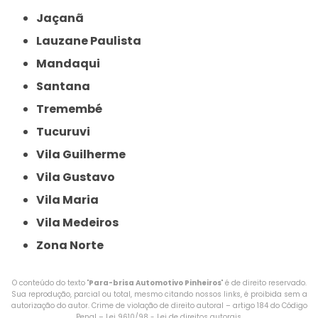
Jaçanã
Lauzane Paulista
Mandaqui
Santana
Tremembé
Tucuruvi
Vila Guilherme
Vila Gustavo
Vila Maria
Vila Medeiros
Zona Norte
O conteúdo do texto "
Para-brisa Automotivo Pinheiros
" é de direito reservado.
Sua reprodução, parcial ou total, mesmo citando nossos links, é proibida sem a
autorização do autor. Crime de violação de direito autoral – artigo 184 do Código
Penal –
Lei 9610/98 - Lei de direitos autorais
.