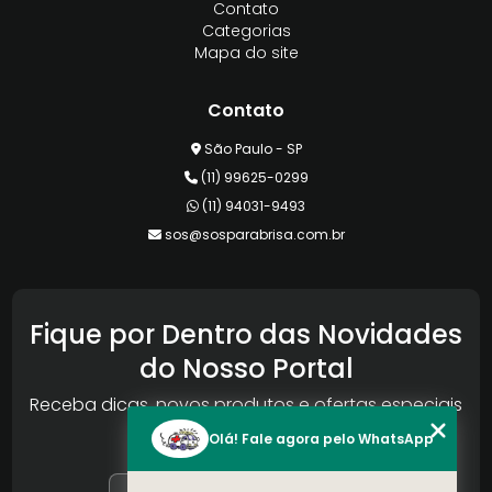
Contato
Categorias
Mapa do site
Contato
São Paulo - SP
(11) 99625-0299
(11) 94031-9493
sos@sosparabrisa.com.br
Fique por Dentro das Novidades
do Nosso Portal
Receba dicas, novos produtos e ofertas especiais
da Reconlog
Olá! Fale agora pelo WhatsApp