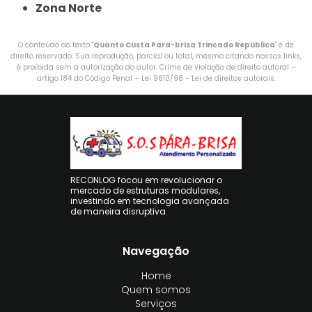
Zona Norte
O conteúdo do texto "
Quanto Custa Para-brisa Trincado República
" é de
direito reservado. Sua reprodução, parcial ou total, mesmo citando nossos links,
é proibida sem a autorização do autor. Crime de violação de direito autoral –
artigo 184 do Código Penal –
Lei 9610/98 - Lei de direitos autorais
.
RECONLOG focou em revolucionar o
mercado de estruturas modulares,
investindo em tecnologia avançada
de maneira disruptiva.
Navegação
Home
Quem somos
Serviços