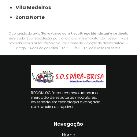
Vila Medeiros
Zona Norte
O conteúdo do texto "
Para-brisa com Risco Preço Mandaqui
" é de direito
reservado. Sua reprodução, parcial ou total, mesmo citando nossos links, é
proibida sem a autorização do autor. Crime de violação de direito autoral –
artigo 184 do Código Penal –
Lei 9610/98 - Lei de direitos autorais
.
RECONLOG focou em revolucionar o
mercado de estruturas modulares,
investindo em tecnologia avançada
de maneira disruptiva.
Navegação
Home