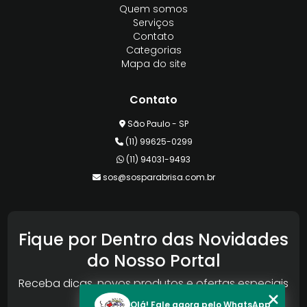
Quem somos
Serviços
Contato
Categorias
Mapa do site
Contato
São Paulo - SP
(11) 99625-0299
(11) 94031-9493
sos@sosparabrisa.com.br
Fique por Dentro das Novidades
do Nosso Portal
Receba dicas, novos produtos e ofertas especiais
da Reconlog
Olá! Fale agora pelo WhatsApp