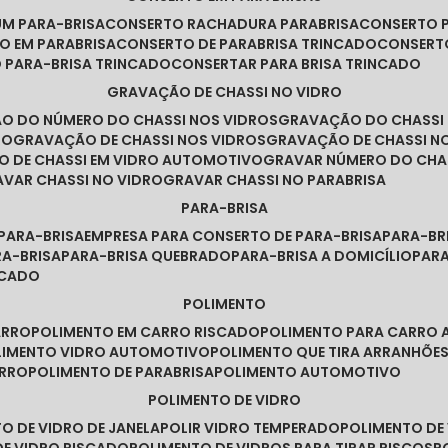
UM PARA-BRISA
CONSERTO RACHADURA PARABRISA
CONSERTO 
TO EM PARABRISA
CONSERTO DE PARABRISA TRINCADO
CONSERT
O PARA-BRISA TRINCADO
CONSERTAR PARA BRISA TRINCADO
GRAVAÇÃO DE CHASSI NO VIDRO
ÃO DO NÚMERO DO CHASSI NOS VIDROS
GRAVAÇÃO DO CHASSI
RO
GRAVAÇÃO DE CHASSI NOS VIDROS
GRAVAÇÃO DE CHASSI N
O DE CHASSI EM VIDRO AUTOMOTIVO
GRAVAR NÚMERO DO CHA
RAVAR CHASSI NO VIDRO
GRAVAR CHASSI NO PARABRISA
PARA-BRISA
 PARA-BRISA
EMPRESA PARA CONSERTO DE PARA-BRISA
PARA-B
RA-BRISA
PARA-BRISA QUEBRADO
PARA-BRISA A DOMICÍLIO
PAR
NCADO
POLIMENTO
ARRO
POLIMENTO EM CARRO RISCADO
POLIMENTO PARA CARRO 
OLIMENTO VIDRO AUTOMOTIVO
POLIMENTO QUE TIRA ARRANHÕ
ARRO
POLIMENTO DE PARABRISA
POLIMENTO AUTOMOTIVO
POLIMENTO DE VIDRO
TO DE VIDRO DE JANELA
POLIR VIDRO TEMPERADO
POLIMENTO D